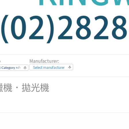
Manufacturer:
y
Select manufacturer
 Category +/-
蠟機．拋光機